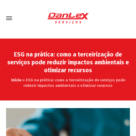
ESG na prática: como a terceirização de
serviços pode reduzir impactos ambientais e
otimizar recursos
Início
»
ESG na prática: como a terceirização de serviços pode
reduzir impactos ambientais e otimizar recursos