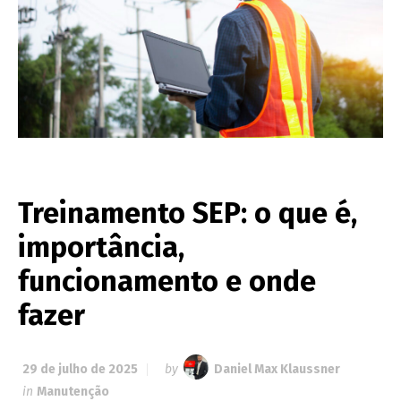
Treinamento SEP: o que é,
importância,
funcionamento e onde
fazer
29 de julho de 2025
by
Daniel Max Klaussner
in
Manutenção