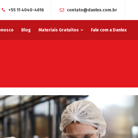
+55 11 4040-4616
contato@danlex.com.br
onosco
Blog
Materiais Gratuitos
Fale com a Danlex