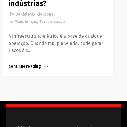
indústrias?
by
Daniel Max Klaussner
in
Manutenção
,
Terceirização
A infraestrutura elétrica é a base de qualquer
operação. Quando mal planejada, pode gerar
riscos à s...
Continue reading