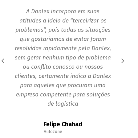
A Danlex incorpora em suas
Quer
atitudes a ideia de “terceirizar os
comp
problemas”, pois todas as situações
Toda
que gostaríamos de evitar foram
atend
resolvidas rapidamente pela Danlex,
fez
sem gerar nenhum tipo de problema
iníci
ou conflito conosco ou nossos
forn
clientes, certamente indico a Danlex
Danle
para aqueles que procuram uma
r
empresa competente para soluções
sati
de logística
re
atend
cola
Felipe Chahad
na qu
Autozone