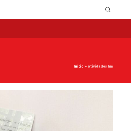
Início
»
atividades fim