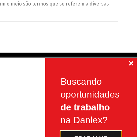
fim e meio são termos que se referem a diversas
Siga Nossas Redes
Buscando
2
Facebook
oportunidades
de trabalho
LinkedIn
na Danlex?
Instagram