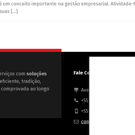
 é um conceito importante na gestão empresarial. Atividade-
suas […]
Fale Conosco
erviços com
soluções
ficiente, tradição,
ia comprovada ao longo
Avenida Interlagos, 687
+55 11 4040-4616
+55 11 99221-6809
contato@danlex.com.br