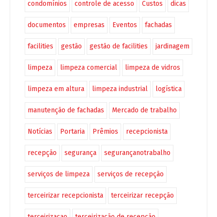
condomínios
controle de acesso
Custos
dicas
documentos
empresas
Eventos
fachadas
facilities
gestão
gestão de facilities
jardinagem
limpeza
limpeza comercial
limpeza de vidros
limpeza em altura
limpeza industrial
logística
manutenção de fachadas
Mercado de trabalho
Notícias
Portaria
Prêmios
recepcionista
recepção
segurança
segurançanotrabalho
serviços de limpeza
serviços de recepção
terceirizar recepcionista
terceirizar recepção
terceirizaçao
terceirização de recepção