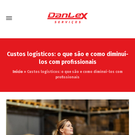
Custos logísticos: o que são e como diminuí-
los com profissionais
Início
»
Custos logísticos: o que são e como diminuí-los com
profissionais