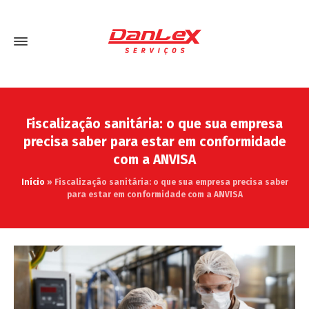
Fiscalização sanitária: o que sua empresa
precisa saber para estar em conformidade
com a ANVISA
Início
»
Fiscalização sanitária: o que sua empresa precisa saber
para estar em conformidade com a ANVISA