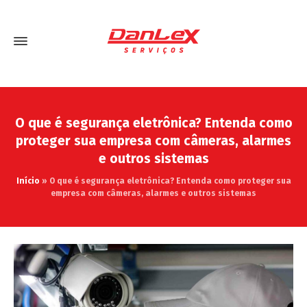
O que é segurança eletrônica? Entenda como
proteger sua empresa com câmeras, alarmes
e outros sistemas
Início
»
O que é segurança eletrônica? Entenda como proteger sua
empresa com câmeras, alarmes e outros sistemas