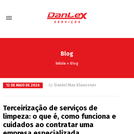
Blog
Início
»
Blog
by
Daniel Max Klaussner
12 DE MAIO DE 2026
Terceirização de serviços de
limpeza: o que é, como funciona e
cuidados ao contratar uma
empresa especializada